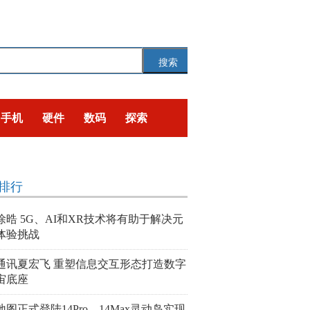
搜索
手机
硬件
数码
探索
排行
徐晧 5G、AI和XR技术将有助于解决元
体验挑战
通讯夏宏飞 重塑信息交互形态打造数字
宙底座
图正式登陆14Pro、14Max灵动岛实现