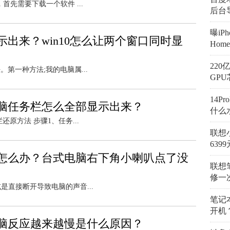
 首先需要下载一个软件 ...
后台
曝iP
出来？win10怎么让两个窗口同时显
Hom
22
第一种方法;我的电脑属...
GPU
14P
脑任务栏怎么全部显示出来？
什么
原方法 步骤1、任务...
联想
6399
怎么办？台式电脑右下角小喇叭点了没
联想
修一
是直接断开导致电脑的声音...
笔记
开机
脑反应越来越慢是什么原因？