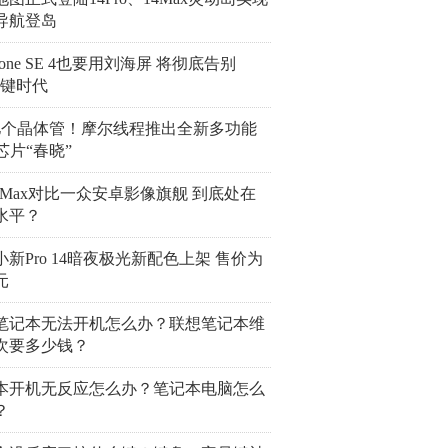
导航登岛
hone SE 4也要用刘海屏 将彻底告别
e键时代
0亿个晶体管！摩尔线程推出全新多功能
芯片“春晓”
roMax对比一众安卓影像旗舰 到底处在
水平？
小新Pro 14暗夜极光新配色上架 售价为
元
笔记本无法开机怎么办？联想笔记本维
次要多少钱？
本开机无反应怎么办？笔记本电脑怎么
？