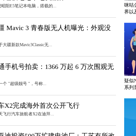
咪咕
昭阳E5笔记本电脑，搭载的...
界以
Mavic 3 青春版无人机曝光：外观没
avic3Classic无...
手机号拍卖：1366 万起 6 万次围观无
疑似N
"超级靓号 "，号称...
系列
车X2完成海外首次公开飞行
天飞行汽车旅航者X2在迪拜...
亚迪投资500万扩建电池厂：工艺有所改