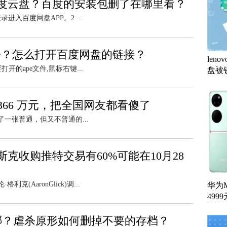
度云盘？百度的安装包删了在哪里看？
进入百度网盘APP。2 ...
开？怎么打开百度网盘的链接？
le
开的ape文件,鼠标右键...
盘被
366 万元，把全国网友都看傻了
一张普通，但又不普通的...
克收购推特交易有60%可能在10月28
(AaronGlick)调...
华为M
4999
哪？虐杀原形如何删掉不要的存档？