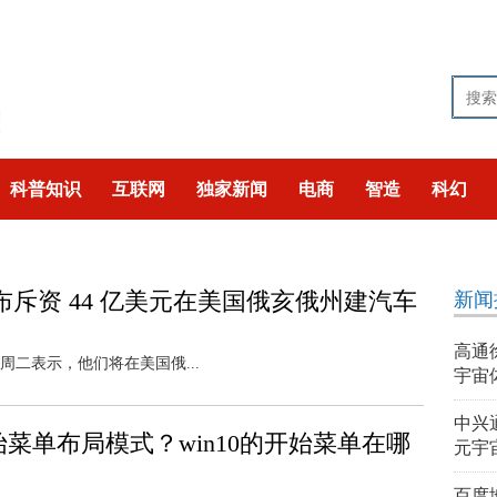
科普知识
互联网
独家新闻
电商
智造
科幻
技
猎奇
聚焦
布斥资 44 亿美元在美国俄亥俄州建汽车
新闻
高通
周二表示，他们将在美国俄...
宇宙
中兴
开始菜单布局模式？win10的开始菜单在哪
元宇
百度地