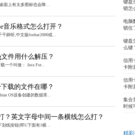
键盘
桌面上有太多图标也会降...
锁怎
电脑
pe音乐格式怎么打开？
锁住
,中文版foobar2000或...
键盘
么键
pkg文件用什么解压？
信用
叫做： Java For...
卡附
信用
per下载的文件在哪？
卡附
ian OS设备创建的数据库...
集合
时候
打？英文字母中间一条横线怎么打？
线按钮(即U下面有1横...
精彩