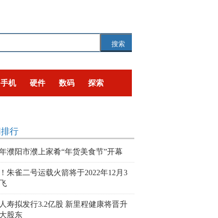
搜索
手机
硬件
数码
探索
闻排行
23年濮阳市濮上家肴“年货美食节”开幕
！朱雀二号运载火箭将于2022年12月3
飞
人寿拟发行3.2亿股 新里程健康将晋升
大股东