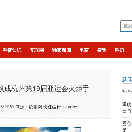
科普知识
互联网
独家新闻
电商
智造
科幻
技
猎奇
聚焦
新
毅成杭州第19届亚运会火炬手
20
重磅
:17:57
来源：砍柴网
责任编辑：caobo
日首
爱心
第一