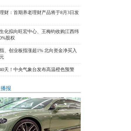
理财：首期养老理财产品将于8月3日发
生化拟向旺宏中心、王梅钧收购江西纬
00%股权
指、创业板指涨超1% 北向资金净买入
亿元
40天！中央气象台发布高温橙色预警
文播报