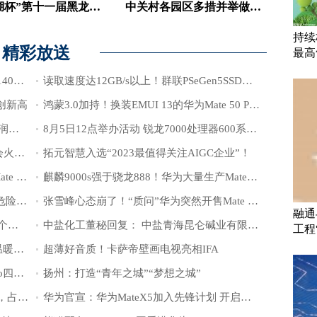
“兴凯湖杯”第十一届黑龙江省创新创业大赛圆满收官
中关村各园区多措并举做好防汛抢险救援和灾后复产重建工作
持续
精彩放送
最高
2026年 全球电信服务器市场机会将达到140亿美元
读取速度达12GB/s以上！群联PSeGen5SSD本月上市
再创新高
鸿蒙3.0加持！换装EMUI 13的华为Mate 50 Pro将推出
全球第二大存储芯片制造商SK海力士 利润暴跌60%
8月5日12点举办活动 锐龙7000处理器600系列主板亮相
每日互动创始人方毅成杭州第19届亚运会火炬手
拓元智慧入选“2023最值得关注AIGC企业”！
张雪峰心态崩了！“质问”华为突然开售Mate X5：就问你什么意思
麒麟9000s强于骁龙888！华为大量生产Mate 60系列、X5：芯片下单千万级
广州防暴雨内涝二级应急响应生效 转移危险区域人员2000余人
张雪峰心态崩了！“质问”华为突然开售Mate X5：就问你什么意思
融通
酒店业最大充电网络！希尔顿“狂扫”2万个特斯拉壁挂充电器
中盐化工董秘回复： 中盐青海昆仑碱业有限公司已在近期完成检修并投入生产
工程
鼎山科技：智能锁稳定是核心，用科技温暖家的每一道门
超薄好音质！卡萨帝壁画电视亮相IFA
张雪峰再遭华为“背刺”！刚换Mate 60 Pro四天 Pro+发布了
扬州：打造“青年之城”“梦想之城”
马斯克1.55亿粉丝中付费订阅者仅4万名，占比0.025%
华为官宣：华为MateX5加入先锋计划 开启预订