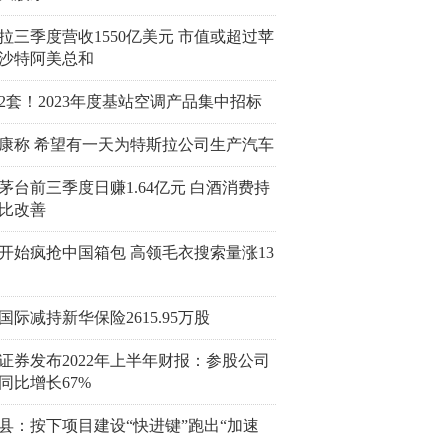
拉三季度营收1550亿美元 市值或超过苹
沙特阿美总和
472套！2023年度基站空调产品集中招标
康称 希望有一天为特斯拉公司生产汽车
茅台前三季度日赚1.64亿元 白酒消费持
比改善
开始疯抢中国箱包 高领毛衣搜索量涨13
国际减持新华保险2615.95万股
证券发布2022年上半年财报：参股公司
同比增长67%
县：按下项目建设“快进键”跑出“加速