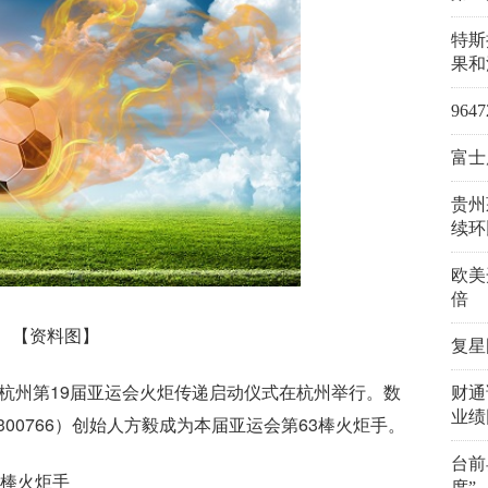
特斯
果和
96
富士
贵州
续环
欧美
倍
【资料图】
复星
，杭州第19届亚运会火炬传递启动仪式在杭州举行。数
财通
业绩
00766）创始人方毅成为本届亚运会第63棒火炬手。
台前
3棒火炬手
度”