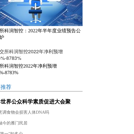
所科润智控：2022年半年度业绩预告公
炉
所科润智控2022年净利预增
6%-8783%
彩推荐
23世界公众科学素质促进大会聚
提升科学素质 携手同行现代化”
烹调食物会损害人体DNA吗
融今的雁门民居
“第一”知多少