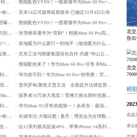
马斯克讽刺iPhone毫无新意，网友回呛：特斯拉也一样
熊猫配色YYDS！一图看懂华为Mate 60 Pro+：史上最强Mate机皇
不用拆机了！华为Mate X5、Mate 60 Pro+标配麒麟9000S
安卓14正式版将延期发布 已确定10月4日公布
国内首款溜背MPV！小鹏X9最新官方谍照曝光：确实独特
熊猫配色YYDS！一图看懂华为Mate 60 Pro+：史上最强Mate机皇
北交
2299元起 OPPO Watch 4 Pro开售：60秒识别4大风险
张雪峰再遭华为“背刺”！刚换Mate 60 Pro四天 Pro+发布了
告出
仅6999元 将星X15 AT游戏本上架：13代i7+RTX 4060
装地暖为什么要打一到地平（做地暖为什么要找平2次）
破亿像素 ! 凌云光大面阵相机 引领屏幕检测新标准
京东工业与陕建集团深化合作 共建“华山云商”2.0商城实现全链数智化
熊猫配色来了！华为Mate 60 Pro+开售 和Mate 60/60 Pro有啥区别？一图对比
北交
700
有黄牛抢到了华为Mate X5：在闲鱼加价到近3万元
华为抢不到！华为Mate 60 Pro+秒售罄：官网显示“暂时缺货”
华为Mate X5开售热搜第一！余承东：最强折叠屏手机还得看华为
贵州罗甸:聚焦主责主业 全面提升法律监督水平
精
熊猫配色来了！华为Mate 60 Pro+开售 和Mate 60/60 Pro有啥区别？一图对比
探界者10万块大甩卖！雪佛兰推出限时优惠：多车只卖白菜价
20
有黄牛抢到了华为Mate X5：在闲鱼加价到近3万元
华为Mate X5开售热搜第一！余承东：最强折叠屏手机还得看华为
焦“
高温
不用拆机了！华为Mate X5、Mate 60 Pro+标配麒麟9000S
长城专访·大咖论数 | 童丹：博览会为全球数字化进程带来新动力
承古
G7易流助力哒哒智运实现数字化运营 促使物流成本变生意
比12系列最高提速48%，苹果iPhone 14系列改善5G网络支持
消息称微软IVAS头显通过测试，已被美国陆军批准进入下一阶段
韦德布什分析师：iPhone 15机型比例为3:1，平均售价突破6588元
茶事