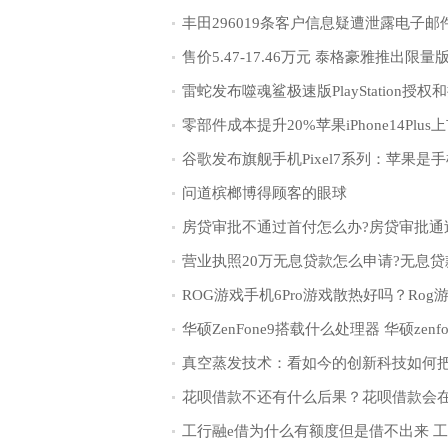
问道槟榔博得顾客的眼球