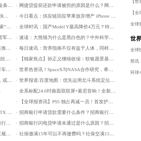
京东金条审核24小时会不会不通过 京东金条怎么协商延期还款
网捷贷提前还款申请被拒的原因是什么？网捷贷有额度为什么审核不通过？
建行快贷额度变成0多久可以恢复？建行快贷有额度为什么申请不了？
今日看点：供应链回应苹果放弃增产 iPhone 14：总量订单并没有调整 Pro 量更大
全球
天天热文：合作达成！3000余家“小米之家”门店将上线饿了么平台
全球时讯：国产Model Y最高降价4万元？特斯拉中国：不实消息
环球资讯：传小米首台工程车已经下线 雷军曾直言“造车是被逼出来的选择”
速读：大熊猫为什么是黑白色的？中外科学家研究清楚了
世
当前观察：外媒：众多硅谷名人曾试图在推特交易中助力马斯克
每日速讯：营养指南不仅有益于人体，同样有益于地球
科
“国乒掌门人”给队员家人“送福利”，伊利欣活为何被偏爱？
【独家焦点】孙正义继续收缩：软银愿景基金开启裁员，比例或高达30%
虑
天天讯息：永安行发售国内首款氢能自行车，售价12800元
世界热资讯！SpaceX与NASA合作研究，希望抬升轨道延长哈勃望远镜寿命
速读：菜鸟公开RFID＋数字供应链技术，或将缓解快消企业运营压力
世界报道:百度地图：优先运用北斗系统定位，日定位量首破1000亿
流
全系标配24.6吋曲面双联屏+索尼音响！全新一代瑞虎7 PLUS太“非凡”！
【全球报资讯】PS5 独占再减一员！首发护航作《麻布仔大冒险》即将登陆 PC
今日快看!华擎推出 Z790 系列主板：含 ITX 小刚炮，内置 eDP 接口
招商银行申请贷款需要什么条件？招商银行贷款审批通过多久放款？
交通银行好商贷申请条件是什么？交通银行好商贷好申请吗？
招商银行闪电贷申请未通过是什么原因？招商银行闪电贷可以分多少期？
京东金条可以分期还款吗？京东金条是正规借款吗？
社保缴满15年可以不再缴费吗？社保交满15年每月领多少钱？