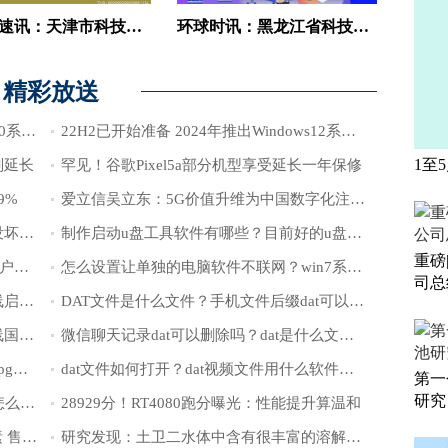
环球微速讯：天津市科技局积极推动科技领军（培育）企业发展
环球时讯：黑龙江省科技成果产业化直通车暨生物经济专场对接路演活动在哈尔滨召开
精彩放送
8月5日12点举办活动 锐龙7000处理器600系列主板亮相
22H2已开始准备 2024年推出Windows12系统？
1至
划延长
罕见！谷歌Pixel5a部分机型享受延长一年保修
9%
爱立信吴立东：5G价值升维为中国数字化注入更多可能
电脑键盘打不了字按哪个键恢复？键盘没坏又不能输入怎么回事？
制作启动u盘工具软件有哪些？目前好的u盘启动盘制作工具有哪些？
重磅
win7账户已被停用进不去桌面？win10账户被停用进不了系统咋办？
怎么设置让单独的电脑软件不联网？win7系统提示您的帐户已被停用怎么办？
司总
穿越火线为什么启动不了游戏？穿越火线启动失败怎么回事？
DAT文件是什么文件？手机文件后缀dat可以删除吗？
穿越火线进不去游戏什么原因？穿越火线国际服为什么进不去？
微信聊天记录dat可以删除吗？dat是什么文件能删吗？
如何将微信电脑图片dat格式文件转换为jpg格式？微信dat文件用什么软件打开？
dat文件如何打开？dat视频文件用什么软件在手机里能打开？
第一
研究
不花钱就能解决的问题 iCloud空间告急怎么办？
28929分！RT4080跑分曝光：性能提升算温和
“非洲之王”传音发布新机：搭载两亿像素 售价3700元起
研究发现：土卫二水体中含有很丰富的溶解态磷