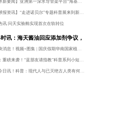
【世界新要闻】亚洲第一深水导管架平台“海基一号”投用
【全球报资讯】“走进诺贝尔”专题科普展来到新疆喀什
热讯:问天实验舱实现首次在轨转位
界时讯：海天酱油回应添加剂争议，
技与狠活是良心科普，还是在贩卖焦
全球快消息！视频+图集 | 国庆假期华南国家植物园成为旅游打卡、遛娃、植物科普圣地
简讯：重磅来袭！“蓝朋友请指教”科普系列小短剧首发……
环球今日讯！科普：现代人与已灭绝古人类有何差异——解读2022年诺贝尔生理学或医学奖