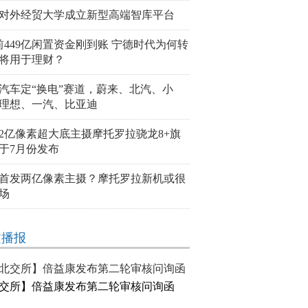
对外经贸大学成立新型高端智库平台
前449亿闲置资金刚到账 宁德时代为何转
将用于理财？
汽车定“换电”赛道，蔚来、北汽、小
理想、一汽、比亚迪
2亿像素超大底主摄摩托罗拉骁龙8+旗
于7月份发布
首发两亿像素主摄？摩托罗拉新机或很
场
文播报
交所】倍益康发布第二轮审核问询函