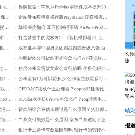
丰田296019条客户信息疑遭泄露电子邮件地址和客户号码
拆解报告：苹果14ProMax零部件成本提升20%达史上最高
售价5.47-17.46万元 泰格豪雅推出限量版保时捷腕表
雷蛇发布噬魂鲨极速版PlayStation授权和授权耳机
雷蛇发布噬魂鲨极速版PlayStation授权和授权耳机
降噪深度翻倍 耳压控制得不错 AirPodsPro2值不买？
零部件成本提升20%苹果iPhone14Plus上市后就破发
打造梦想中的究极PC！《装机模拟器2》上架Epic商城
谷歌发布旗舰手机Pixel7系列：苹果是手机行业创新的追随者
成都世乒赛中国男女团四战四胜晋级八强 百岁山赛场频频同框引全民关注
长沙
小额贷款公司贷款不还会怎么样?小额贷款哪里最可靠直接到账?
捷
房贷审批不通过首付怎么办?房贷审批通过后多久能放款?
住房公积金贷款复审会查征信吗 住房公积金贷款最多能贷多少钱
营业执照20万无息贷款怎么申请?无息贷款10万需要什么条件?
公积金有1万可以贷多少 公积金贷款最多可以贷多少
ROG游戏手机6Pro游戏散热好吗？Rog游戏手机为什么是腾讯？
OPPOA97搭载什么处理器？oppoa97性价比怎么样？
60
迎来
华硕ZenFone9搭载什么处理器 华硕zenfone9国内上市吗
ROG游戏手机6Pro拍照怎么样？rog游戏手机6的充电器在哪买？
真空蒸发技术：看如今的创新科技如何把污水废物利用
贷款的综合评估未通过是什么原因？贷款额度出来了一般能不能通过？
精
花呗借款不还有什么后果？花呗借款会在征信报告上显示吗？
白条支付失败是什么原因 京东白条逾期了怎么协商延期还款
报
工行融e借为什么有额度但是借不出来 工行融e借有额度怎么借不出来
银行卡三类卡有数量限制吗 银行卡的钱转不出来是怎么回事