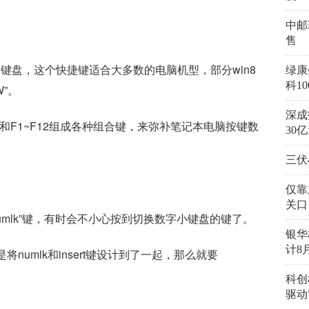
中邮
售
复键盘，这个快捷键适合大多数的电脑机型，部分win8
绿康
科1
W”。
深成
和F1~F12组成各种组合键，来弥补笔记本电脑按键数
30
三伏
仅靠
关口
umlk”键，有时会不小心按到切换数字小键盘的键了。
银华
计8
将numlk和insert键设计到了一起，那么就要
科创
驱动