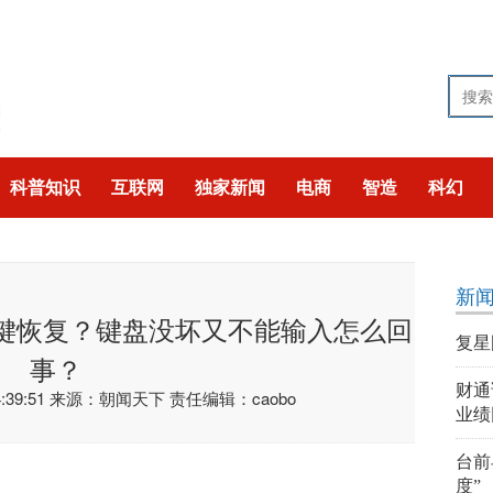
科普知识
互联网
独家新闻
电商
智造
科幻
技
猎奇
聚焦
新
键恢复？键盘没坏又不能输入怎么回
复星
事？
财通
39:51
来源：朝闻天下
责任编辑：caobo
业绩
台前
度”