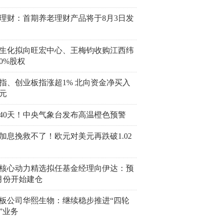
理财：首期养老理财产品将于8月3日发
生化拟向旺宏中心、王梅钧收购江西纬
00%股权
指、创业板指涨超1% 北向资金净买入
亿元
40天！中央气象台发布高温橙色预警
加息挽救不了！欧元对美元再跌破1.02
核心动力精选拟任基金经理向伊达：预
月份开始建仓
板公司华熙生物：继续稳步推进“四轮
”业务