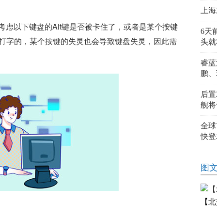
上海
考虑以下键盘的Alt键是否被卡住了，或者是某个按键
6天
法打字的，某个按键的失灵也会导致键盘失灵，因此需
头就
睿蓝
鹏、
后置
舰将
全球
快登
图
【北