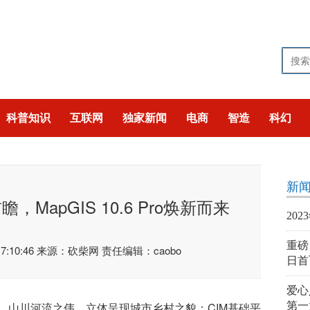
科普知识
互联网
独家新闻
电商
智造
科幻
技
猎奇
聚焦
新
MapGIS 10.6 Pro焕新而来
20
重磅
:10:46
来源：砍柴网
责任编辑：caobo
日首
爱心
、山川河流之伟，立体呈现城市乡村之貌；CIM基础平
第一