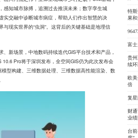
，感知城市脉搏，追溯过去推演未来；数字孪生城
特斯
虚实交融中诊断城市病症，帮助人们作出智慧的决
果和
界与现实世界的“虫洞”。这背后的关键基础是地理信
96
富士
求、新场景，中地数码持续迭代GIS平台技术和产品，
贵州
S 10.6 Pro将于深圳发布，全空间GIS仍为此次发布会
续环
在三维数据模型构建、三维数据处理、三维数据高性能渲染、数
欧美
。
倍
复星
财通
业绩
台前
度”