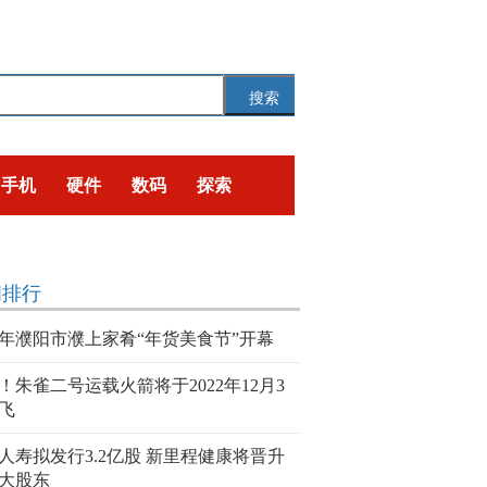
搜索
手机
硬件
数码
探索
闻排行
23年濮阳市濮上家肴“年货美食节”开幕
！朱雀二号运载火箭将于2022年12月3
飞
人寿拟发行3.2亿股 新里程健康将晋升
大股东