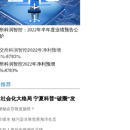
所科润智控：2022年半年度业绩预告公
炉
所科润智控2022年净利预增
6%-8783%
彩推荐
社会化大格局 宁夏科普“破圈”发
便秘会导致直肠癌？
非彼水 核污染水将危害海洋生态
万年前人类祖先曾濒临灭绝