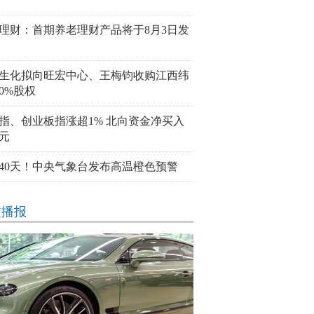
理财：首期养老理财产品将于8月3日发
生化拟向旺宏中心、王梅钧收购江西纬
00%股权
指、创业板指涨超1% 北向资金净买入
亿元
40天！中央气象台发布高温橙色预警
文播报