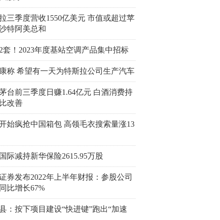
拉三季度营收1550亿美元 市值或超过苹
沙特阿美总和
472套！2023年度基站空调产品集中招标
康称 希望有一天为特斯拉公司生产汽车
茅台前三季度日赚1.64亿元 白酒消费持
比改善
开始疯抢中国箱包 高领毛衣搜索量涨13
国际减持新华保险2615.95万股
证券发布2022年上半年财报：参股公司
同比增长67%
县：按下项目建设“快进键”跑出“加速