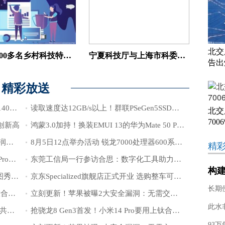
北交
广西4000多名乡村科技特派员下沉一线服务——科技服务覆盖全区“10+3”优势特色产业和脱贫县“5+2”主导产业
宁夏科技厅与上海市科委签署新一轮科技合作框架协议
告出
精彩放送
2026年 全球电信服务器市场机会将达到140亿美元
读取速度达12GB/s以上！群联PSeGen5SSD本月上市
北交
700
再创新高
鸿蒙3.0加持！换装EMUI 13的华为Mate 50 Pro将推出
全球第二大存储芯片制造商SK海力士 利润暴跌60%
8月5日12点举办活动 锐龙7000处理器600系列主板亮相
精
全空间三维GIS技术前瞻，MapGIS 10.6 Pro焕新而来
东莞工信局一行参访合思：数字化工具助力企业降本增效
构建
HarmonyOS创新实训营深圳站收官，美图秀秀、邮储银行、中信银行等20余企业积极拥抱鸿蒙生态
京东Specialized旗舰店正式开业 选购整车可享送车上门及洗车检查等多重服务
展
长期
抢骁龙8 Gen3首发！小米14 Pro要用上钛合金：双11前登场
立刻更新！苹果被曝2大安全漏洞：无需交互能被植入间谍软件
此水
佳景健康（872864）：拟10派16.80元，共派送现金2.22亿元
抢骁龙8 Gen3首发！小米14 Pro要用上钛合金：双11前登场
93